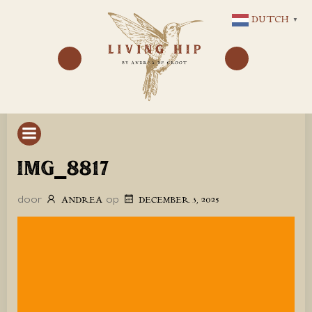
GA
DUTCH
▼
NAAR
DE
INHOUD
IMG_8817
door
op
ANDREA
DECEMBER 3, 2025