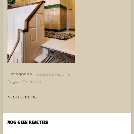
Categories:
Geen categorie
Tags:
Geen tag
Bericht
VORIG BLOG
navigatie
Nog geen reacties