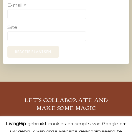
E-mail
*
Site
LET’S COLLABORATE AND
MAKE SOME MAGIC
MELD JE AAN
LivingHip
gebruikt cookies en scripts van Google om
uw gebruik van onze website geanonimiseerd te