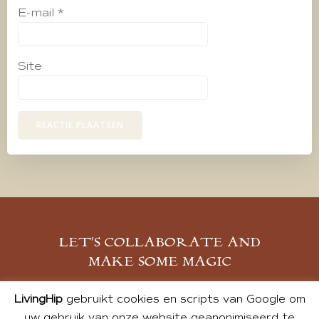
E-mail
*
Site
LET’S COLLABORATE AND
MAKE SOME MAGIC
MELD JE AAN
LivingHip
gebruikt cookies en scripts van Google om
uw gebruik van onze website geanonimiseerd te