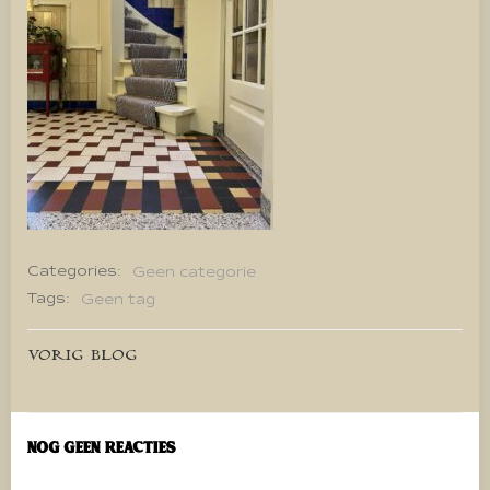
Categories:
Geen categorie
Tags:
Geen tag
Bericht
VORIG BLOG
navigatie
Nog geen reacties