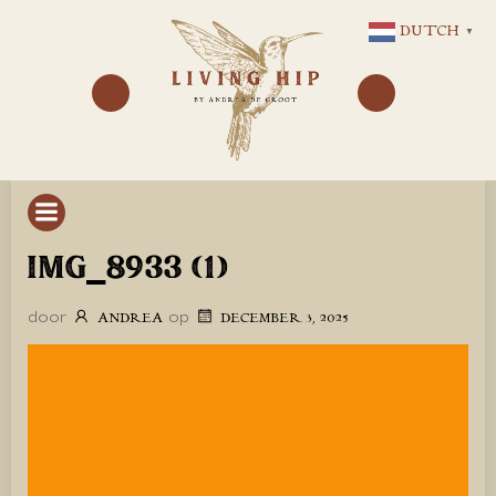
GA
DUTCH
▼
NAAR
DE
INHOUD
IMG_8933 (1)
door
op
ANDREA
DECEMBER 3, 2025