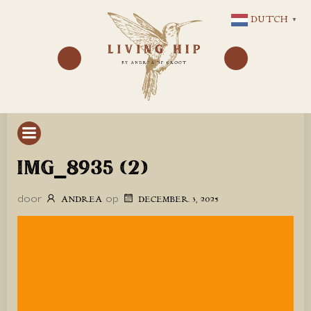
GA
DUTCH
▼
NAAR
DE
INHOUD
IMG_8935 (2)
door
op
ANDREA
DECEMBER 3, 2025