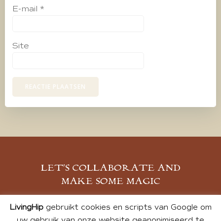
E-mail
*
Site
LET’S COLLABORATE AND
MAKE SOME MAGIC
MELD JE AAN
LivingHip
gebruikt cookies en scripts van Google om
uw gebruik van onze website geanonimiseerd te