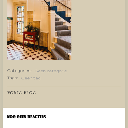
Categories:
Geen categorie
Tags:
Geen tag
Bericht
VORIG BLOG
navigatie
Nog geen reacties