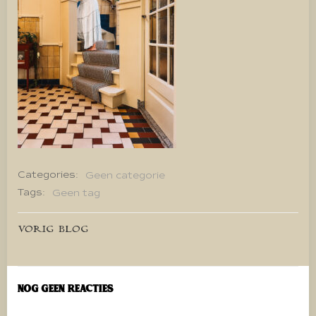
Categories:
Geen categorie
Tags:
Geen tag
Bericht
VORIG BLOG
navigatie
Nog geen reacties