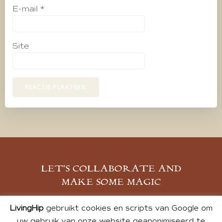
E-mail
*
Site
LET’S COLLABORATE AND
MAKE SOME MAGIC
MELD JE AAN
LivingHip
gebruikt cookies en scripts van Google om
uw gebruik van onze website geanonimiseerd te