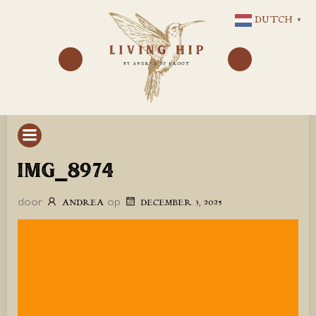
GA
DUTCH
▼
NAAR
DE
INHOUD
IMG_8974
door
op
ANDREA
DECEMBER 3, 2025