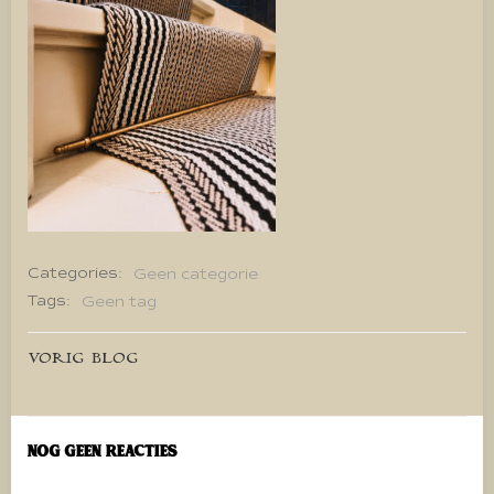
Categories:
Geen categorie
Tags:
Geen tag
Bericht
VORIG BLOG
navigatie
Nog geen reacties