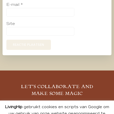
E-mail
*
Site
LET’S COLLABORATE AND
MAKE SOME MAGIC
MELD JE AAN
LivingHip
gebruikt cookies en scripts van Google om
uw gebruik van onze website geanonimiseerd te