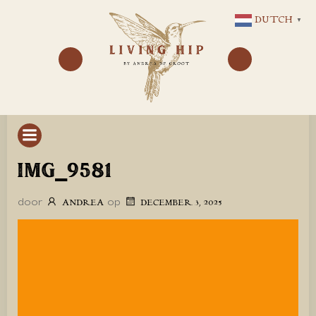
GA
DUTCH
▼
NAAR
DE
INHOUD
IMG_9581
door
op
ANDREA
DECEMBER 3, 2025