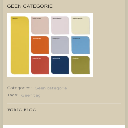
GEEN CATEGORIE
Categories:
Geen categorie
Tags:
Geen tag
Bericht
VORIG BLOG
navigatie