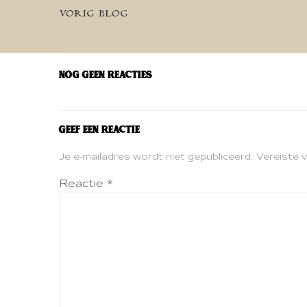
Bericht
VORIG BLOG
navigatie
Nog geen reacties
Geef een reactie
Je e-mailadres wordt niet gepubliceerd.
Vereiste 
Reactie
*