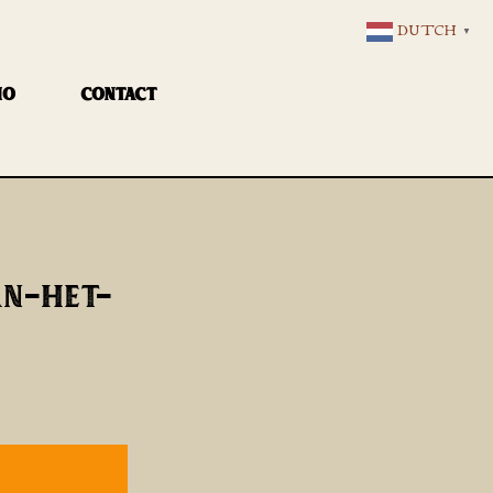
DUTCH
▼
IO
CONTACT
AN-HET-