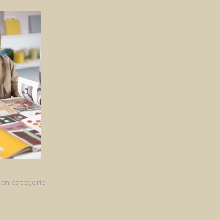
en categorie
g