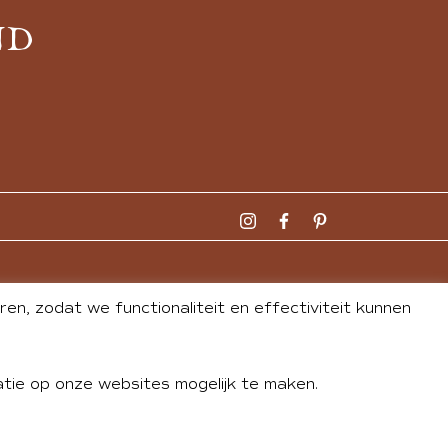
ND
n, zodat we functionaliteit en effectiviteit kunnen
tie op onze websites mogelijk te maken.
DLEY
| WEBSITE BY
BUREAU 74