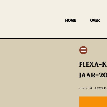
GA
NAAR
DE
HOME
OVER
INHOUD
FLEXA-
JAAR-2
door
ANDRE