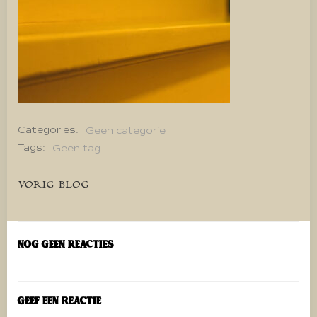
Categories:
Geen categorie
Tags:
Geen tag
Bericht
VORIG BLOG
navigatie
Nog geen reacties
Geef een reactie