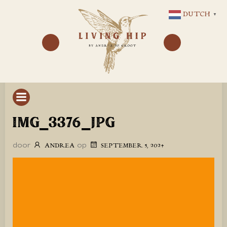
GA
DUTCH
▼
NAAR
DE
INHOUD
IMG_3376_JPG
door
op
ANDREA
SEPTEMBER 5, 2024