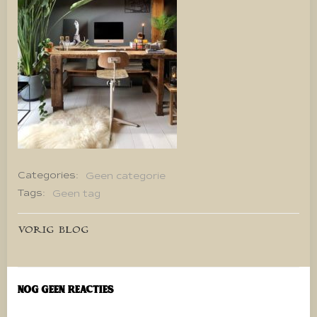
Categories:
Geen categorie
Tags:
Geen tag
Bericht
VORIG BLOG
navigatie
Nog geen reacties