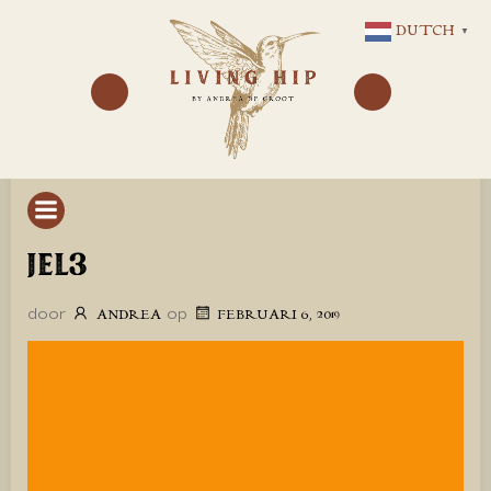
GA
DUTCH
▼
NAAR
DE
INHOUD
JEL3
door
op
ANDREA
FEBRUARI 6, 2019