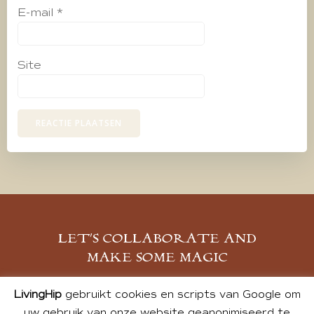
E-mail
*
Site
LET’S COLLABORATE AND
MAKE SOME MAGIC
MELD JE AAN
LivingHip
gebruikt cookies en scripts van Google om
uw gebruik van onze website geanonimiseerd te