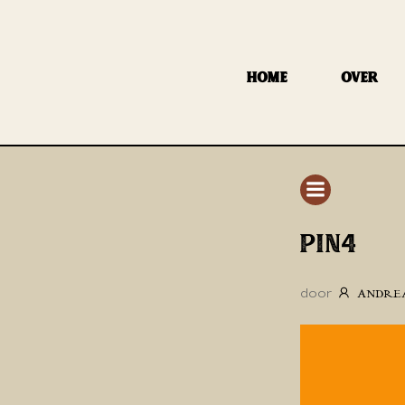
GA
NAAR
DE
HOME
OVER
INHOUD
PIN4
door
ANDRE