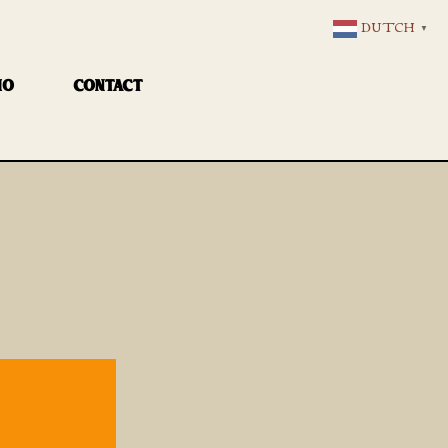
DUTCH
▼
IO
CONTACT