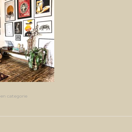
en categorie
g