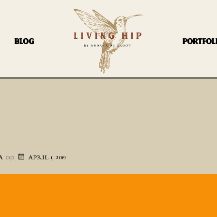
BLOG
PORTFOL
op
A
APRIL 1, 2019