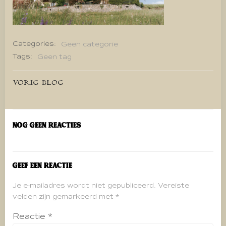
Categories:
Geen categorie
Tags:
Geen tag
Bericht
VORIG BLOG
navigatie
Nog geen reacties
Geef een reactie
Je e-mailadres wordt niet gepubliceerd.
Vereiste
velden zijn gemarkeerd met
*
Reactie
*