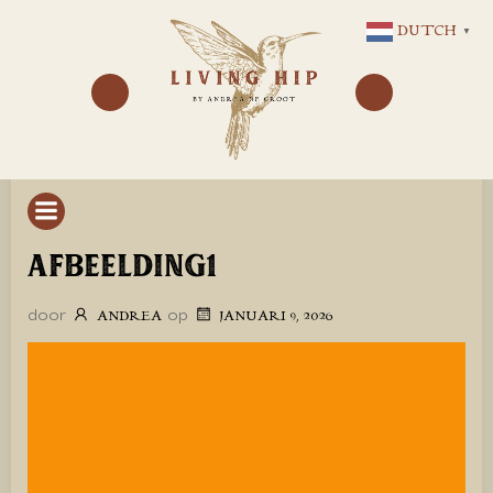
GA
DUTCH
▼
NAAR
DE
INHOUD
AFBEELDING1
door
op
ANDREA
JANUARI 9, 2026