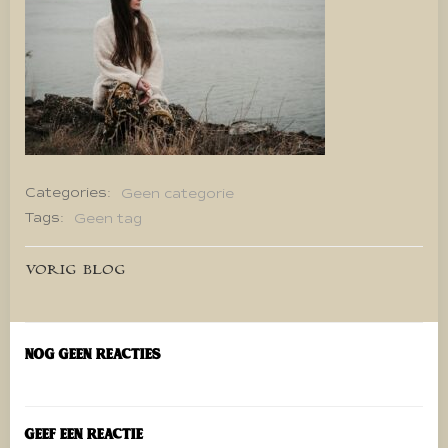
Categories:
Geen categorie
Tags:
Geen tag
Bericht
VORIG BLOG
navigatie
Nog geen reacties
Geef een reactie