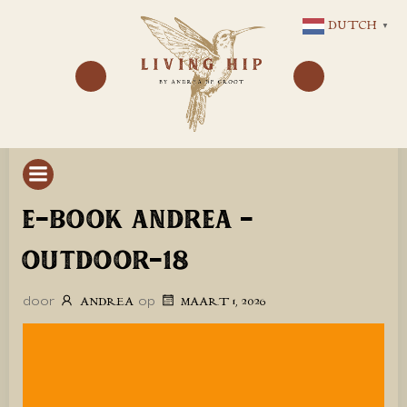
GA
DUTCH
▼
NAAR
DE
INHOUD
E-BOOK ANDREA –
OUTDOOR-18
door
op
ANDREA
MAART 1, 2026