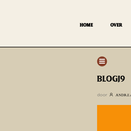
GA
NAAR
DE
HOME
OVER
INHOUD
BLOGJ9
door
ANDRE