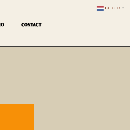
DUTCH
▼
IO
CONTACT