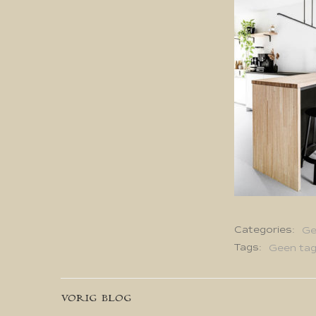
Categories:
Ge
Tags:
Geen ta
Bericht
VORIG BLOG