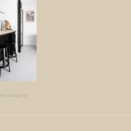
en categorie
g