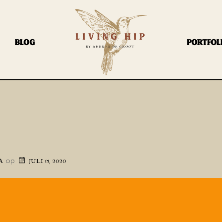
BLOG
PORTFOL
op
A
JULI 15, 2020