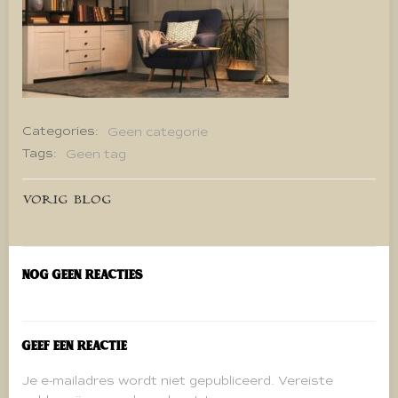
Categories:
Geen categorie
Tags:
Geen tag
Bericht
VORIG BLOG
navigatie
Nog geen reacties
Geef een reactie
Je e-mailadres wordt niet gepubliceerd.
Vereiste