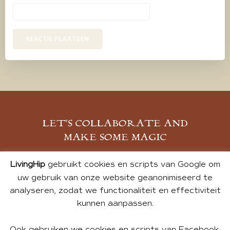
LET’S COLLABORATE AND
MAKE SOME MAGIC
MELD JE AAN
LivingHip
gebruikt cookies en scripts van Google om
uw gebruik van onze website geanonimiseerd te
analyseren, zodat we functionaliteit en effectiviteit
kunnen aanpassen.
Ook gebruiken we cookies en scripts van Facebook,