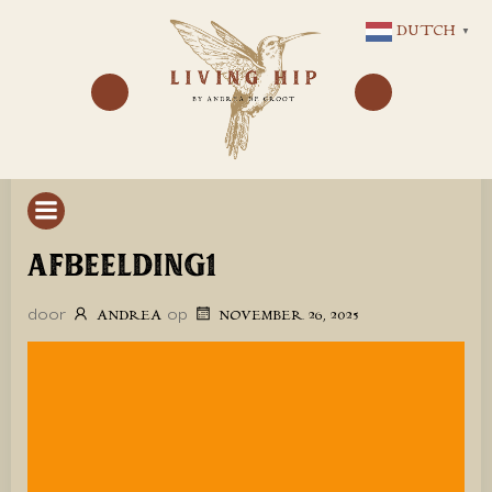
GA
DUTCH
▼
NAAR
DE
INHOUD
AFBEELDING1
door
op
ANDREA
NOVEMBER 26, 2025