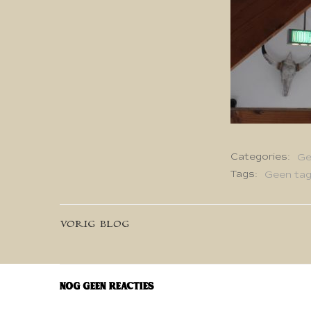
Categories:
Ge
Tags:
Geen ta
Bericht
VORIG BLOG
navigatie
Nog geen reacties