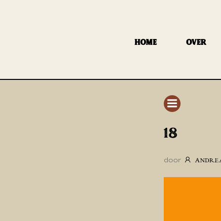
GA
NAAR
DE
HOME
OVER
INHOUD
18
door
ANDRE