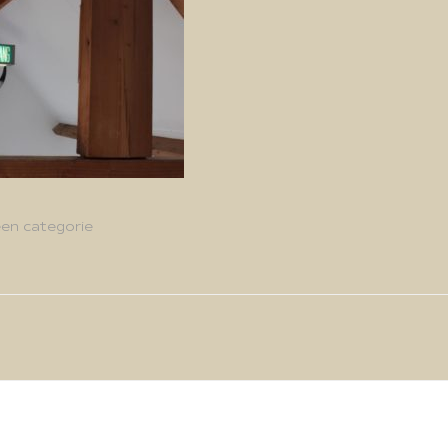
en categorie
g