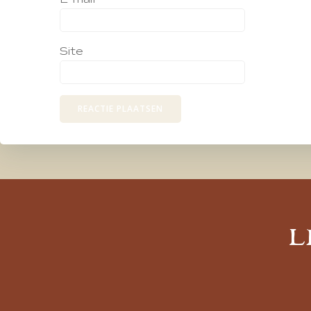
Site
L