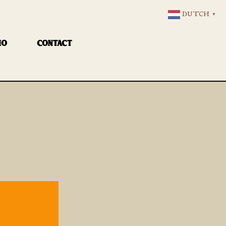
DUTCH
▼
IO
CONTACT