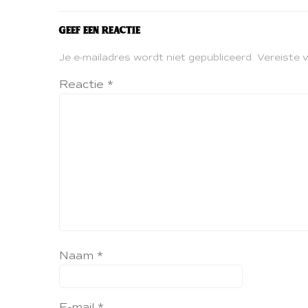
Geef een reactie
Je e-mailadres wordt niet gepubliceerd.
Vereiste 
Reactie
*
Naam
*
E-mail
*