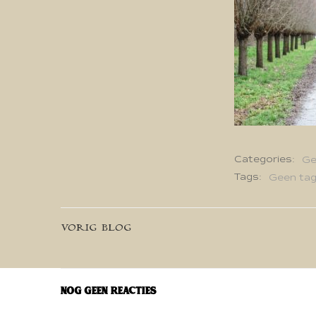
Categories:
Ge
Tags:
Geen ta
Bericht
VORIG BLOG
navigatie
Nog geen reacties