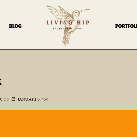
BLOG
PORTFOL
K
op
A
JANUARI 6, 2019