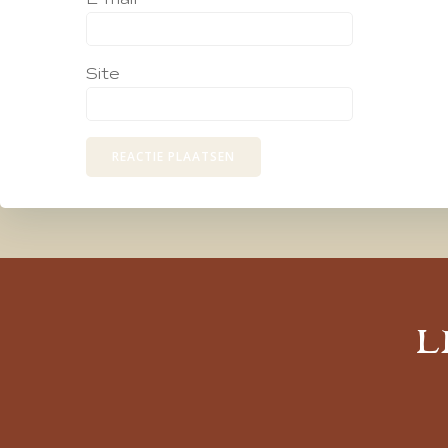
Site
L