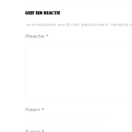
Geef een reactie
Je e-mailadres wordt niet gepubliceerd.
Vereiste 
Reactie
*
Naam
*
E-mail
*