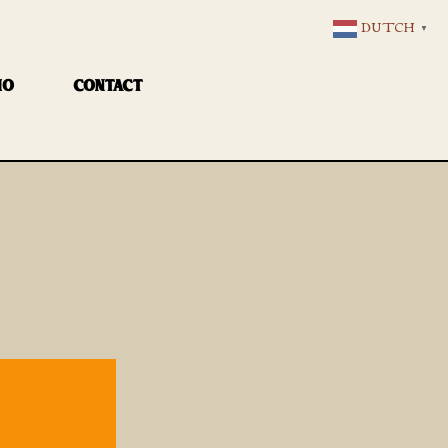
DUTCH
▼
IO
CONTACT