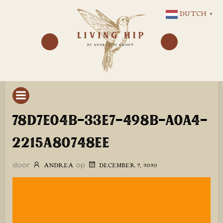
GA
DUTCH
▼
NAAR
DE
INHOUD
78D7E04B-33E7-498B-A0A4-
2215A80748EE
door
op
ANDREA
DECEMBER 7, 2020