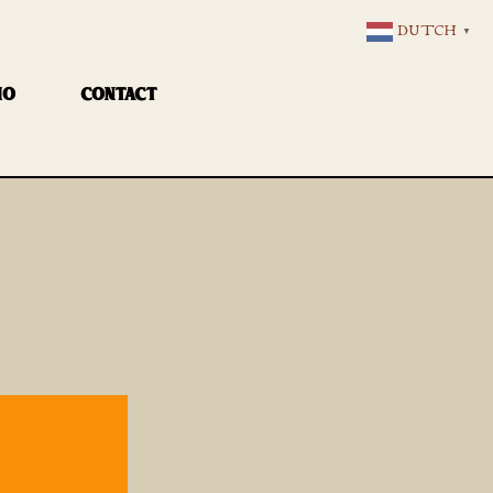
DUTCH
▼
IO
CONTACT