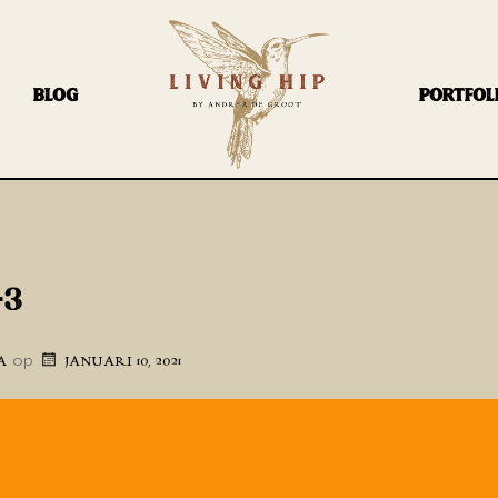
BLOG
PORTFOL
-3
op
A
JANUARI 10, 2021