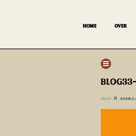
GA
NAAR
DE
HOME
OVER
INHOUD
BLOG33
door
ANDRE