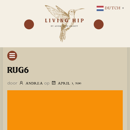
GA
DUTCH
▼
NAAR
DE
INHOUD
RUG6
door
op
ANDREA
APRIL 3, 2019