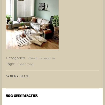
Categories:
Geen categorie
Tags:
Geen tag
Bericht
VORIG BLOG
navigatie
Nog geen reacties