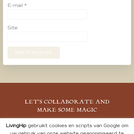
E-mail
*
Site
LET’S COLLABORATE AND
MAKE SOME MAGIC
MELD JE AAN
LivingHip
gebruikt cookies en scripts van Google om
uw gebruik van onze website geanonimiseerd te