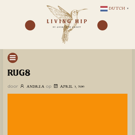
GA
DUTCH
▼
NAAR
DE
INHOUD
RUG8
door
op
ANDREA
APRIL 3, 2019