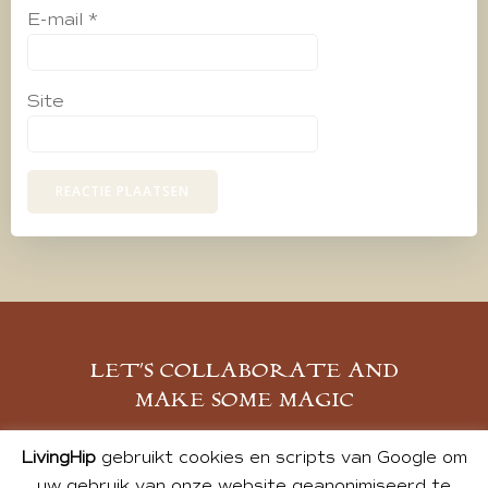
E-mail
*
Site
LET’S COLLABORATE AND
MAKE SOME MAGIC
MELD JE AAN
LivingHip
gebruikt cookies en scripts van Google om
uw gebruik van onze website geanonimiseerd te