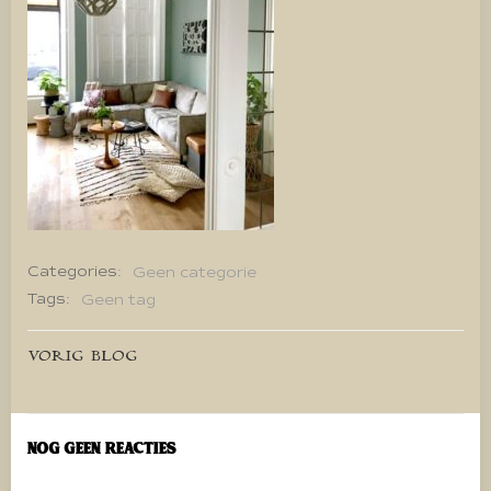
Categories:
Geen categorie
Tags:
Geen tag
Bericht
VORIG BLOG
navigatie
Nog geen reacties