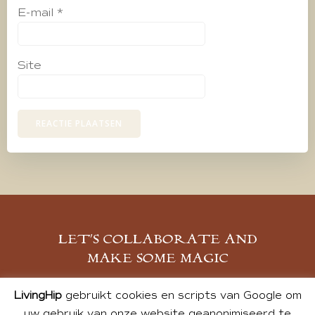
E-mail
*
Site
LET’S COLLABORATE AND
MAKE SOME MAGIC
MELD JE AAN
LivingHip
gebruikt cookies en scripts van Google om
uw gebruik van onze website geanonimiseerd te