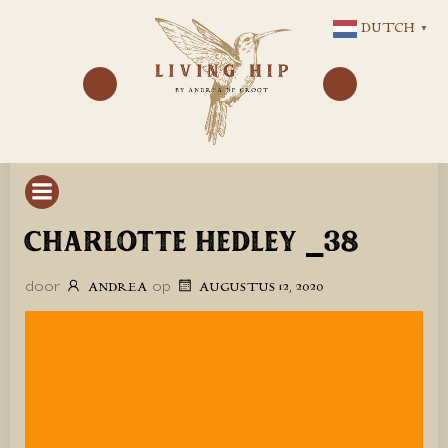
GA
DUTCH
▼
NAAR
DE
INHOUD
CHARLOTTE HEDLEY _38
door
op
ANDREA
AUGUSTUS 12, 2020