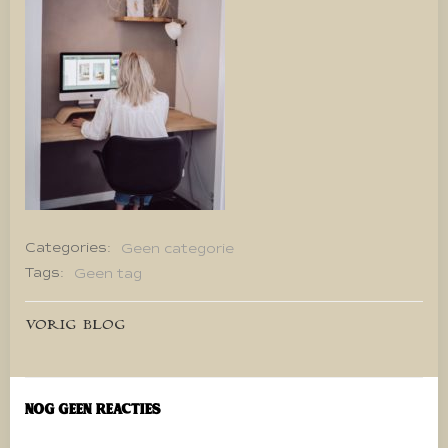
Categories:
Geen categorie
Tags:
Geen tag
Bericht
VORIG BLOG
navigatie
Nog geen reacties