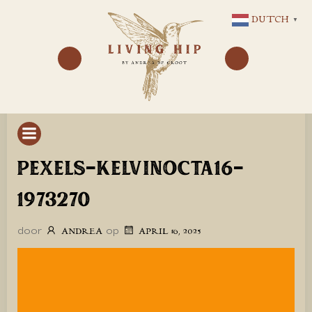
GA
DUTCH
▼
NAAR
DE
INHOUD
PEXELS-KELVINOCTA16-
1973270
door
op
ANDREA
APRIL 16, 2025