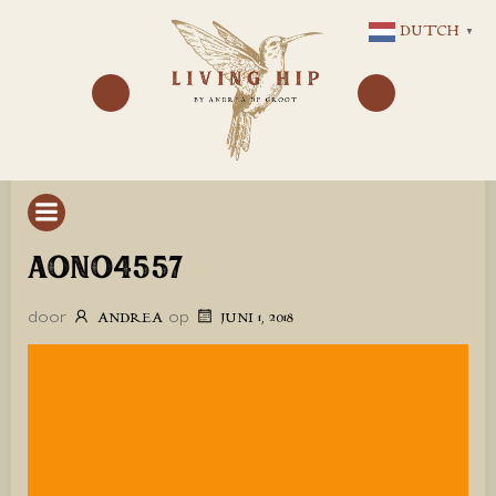
GA
DUTCH
▼
NAAR
DE
INHOUD
AONO4557
door
op
ANDREA
JUNI 1, 2018