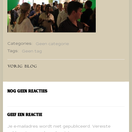
Categories:
Geen categorie
Tags:
Geen tag
Bericht
VORIG BLOG
navigatie
Nog geen reacties
Geef een reactie
Je e-mailadres wordt niet gepubliceerd.
Vereiste