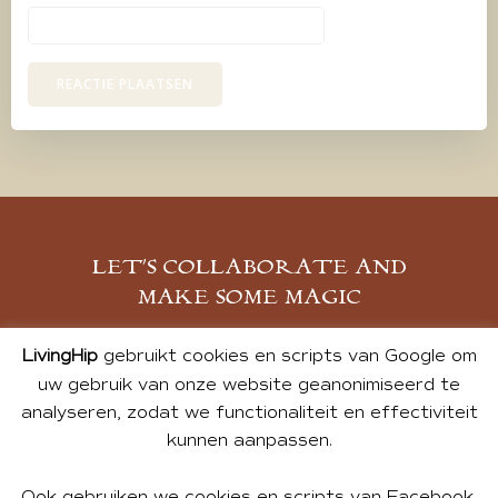
LET’S COLLABORATE AND
MAKE SOME MAGIC
MELD JE AAN
LivingHip
gebruikt cookies en scripts van Google om
uw gebruik van onze website geanonimiseerd te
analyseren, zodat we functionaliteit en effectiviteit
kunnen aanpassen.
Ook gebruiken we cookies en scripts van Facebook,