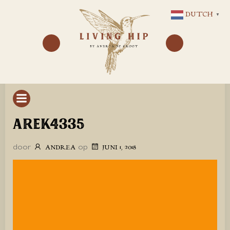
GA
DUTCH
▼
NAAR
DE
INHOUD
AREK4335
door
op
ANDREA
JUNI 1, 2018