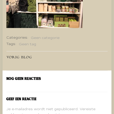
Categories:
Geen categorie
Tags:
Geen tag
Bericht
VORIG BLOG
navigatie
Nog geen reacties
Geef een reactie
Je e-mailadres wordt niet gepubliceerd.
Vereiste