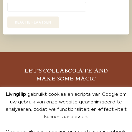
LET’S COLLABORATE AND
MAKE SOME MAGIC
MELD JE AAN
LivingHip
gebruikt cookies en scripts van Google om
uw gebruik van onze website geanonimiseerd te
analyseren, zodat we functionaliteit en effectiviteit
kunnen aanpassen.
Ook gebruiken we cookies en scripts van Facebook,