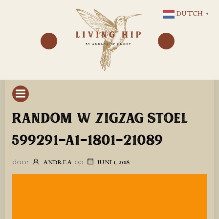
GA
DUTCH
▼
NAAR
DE
INHOUD
RANDOM W ZIGZAG STOEL
599291-A1-1801-21089
door
op
ANDREA
JUNI 1, 2018