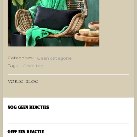
Categories:
Geen categorie
Tags:
Geen tag
Bericht
VORIG BLOG
navigatie
Nog geen reacties
Geef een reactie