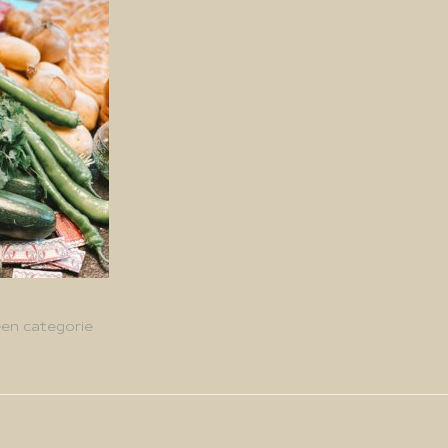
en categorie
g