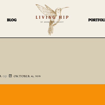
BLOG
PORTFOL
op
A
OKTOBER 16, 2021