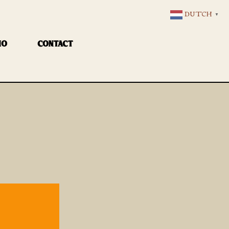
DUTCH
▼
IO
CONTACT