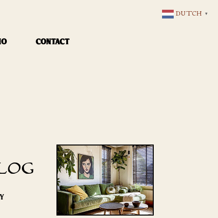
DUTCH
▼
IO
CONTACT
LOG
RY