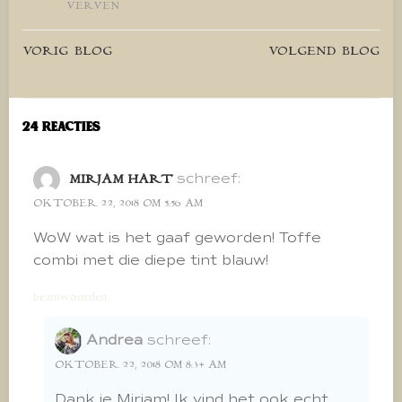
VERVEN
Bericht
Bericht
VORIG BLOG
VOLGEND BLOG
navigatie
navigatie
24 Reacties
schreef:
MIRJAM HART
OKTOBER 22, 2018 OM 5:56 AM
WoW wat is het gaaf geworden! Toffe
combi met die diepe tint blauw!
beantwoorden
Andrea
schreef:
OKTOBER 22, 2018 OM 8:34 AM
Dank je Mirjam! Ik vind het ook echt