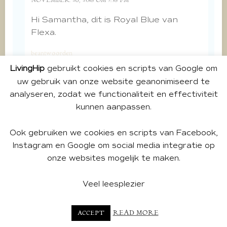
NOVEMBER 26, 2018 OM 7:38 PM
Hi Samantha, dit is Royal Blue van
Flexa.
beantwoorden
LivingHip
gebruikt cookies en scripts van Google om
uw gebruik van onze website geanonimiseerd te
schreef:
TRENDWATCHING - LIVINGHIP
analyseren, zodat we functionaliteit en effectiviteit
DECEMBER 28, 2018 OM 8:02 AM
kunnen aanpassen.
[…] te weten spicedhoney sluit naadloos aan
bij deze softere kleurenexplosie. Ik schreef al
Ook gebruiken we cookies en scripts van Facebook,
eerder een blogje over de warme kleur spiced
Instagram en Google om social media integratie op
honey. Heel mooi bij de kleur vind ik okergeel
onze websites mogelijk te maken.
maar ook donker blauw. […]
Veel leesplezier
beantwoorden
BLOGGERS EVENT FLEXA 2019 - LIVINGHIP
READ MORE
ACCEPT
schreef: