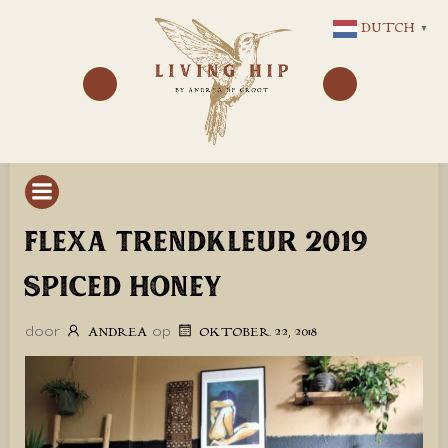
GA
DUTCH
▼
NAAR
DE
INHOUD
FLEXA TRENDKLEUR 2019
SPICED HONEY
door
op
ANDREA
OKTOBER 22, 2018