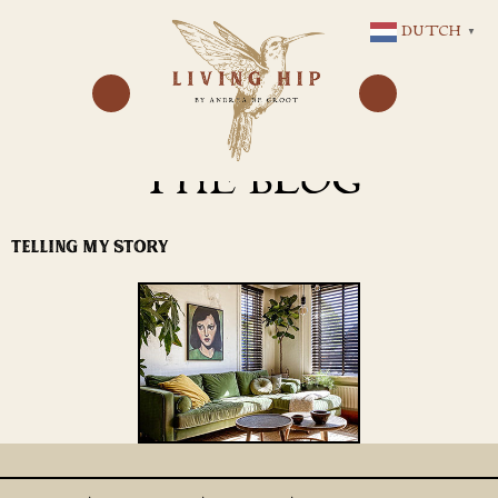
GA
DUTCH
▼
NAAR
DE
INHOUD
THE BLOG
TELLING MY STORY