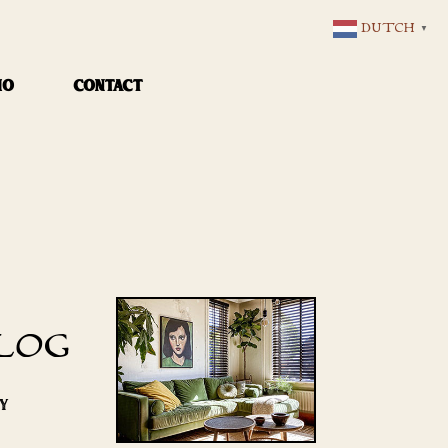
DUTCH
▼
IO
CONTACT
LOG
RY