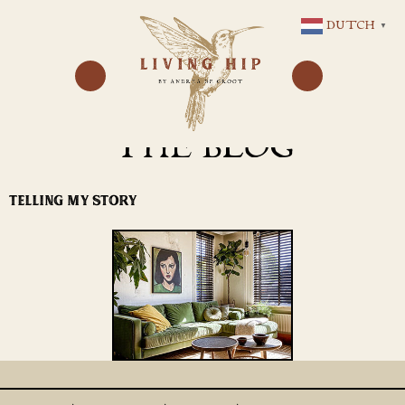
GA
DUTCH
▼
NAAR
DE
INHOUD
THE BLOG
TELLING MY STORY