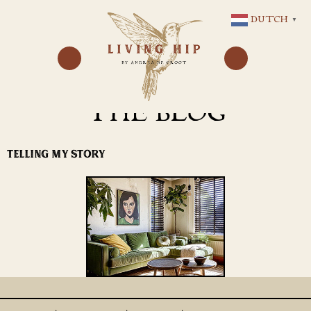
GA
DUTCH
▼
NAAR
DE
INHOUD
THE BLOG
TELLING MY STORY