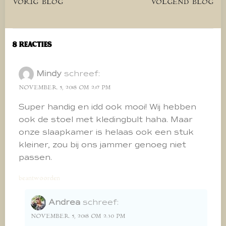
Bericht
Bericht
VORIG BLOG
VOLGEND BLOG
navigatie
navigatie
8 Reacties
Mindy
schreef:
NOVEMBER 5, 2018 OM 2:17 PM
Super handig en idd ook mooi! Wij hebben
ook de stoel met kledingbult haha. Maar
onze slaapkamer is helaas ook een stuk
kleiner, zou bij ons jammer genoeg niet
passen.
beantwoorden
Andrea
schreef:
NOVEMBER 5, 2018 OM 2:30 PM