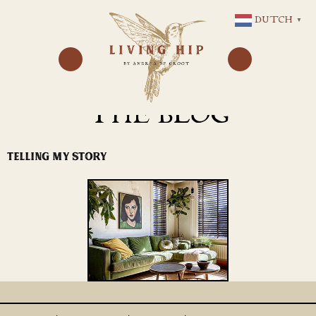
GA
DUTCH
▼
NAAR
DE
INHOUD
THE BLOG
TELLING MY STORY