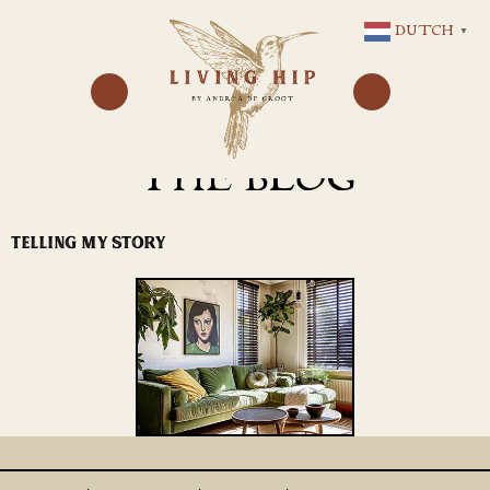
GA
DUTCH
▼
NAAR
DE
INHOUD
THE BLOG
TELLING MY STORY