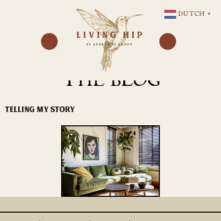
GA
DUTCH
▼
NAAR
DE
INHOUD
THE BLOG
TELLING MY STORY