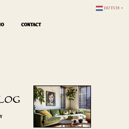
DUTCH
▼
IO
CONTACT
LOG
RY