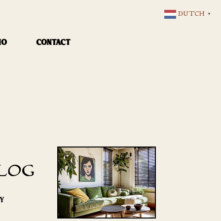
DUTCH
▼
IO
CONTACT
LOG
RY