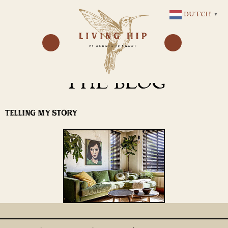
GA
DUTCH
▼
NAAR
DE
INHOUD
THE BLOG
TELLING MY STORY