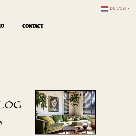
DUTCH
▼
IO
CONTACT
LOG
RY