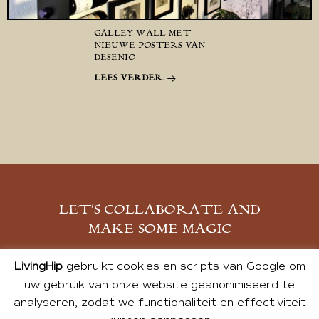
GALLEY WALL MET
NIEUWE POSTERS VAN
DESENIO
LEES VERDER
LET’S COLLABORATE AND
MAKE SOME MAGIC
MELD JE AAN
LivingHip
gebruikt cookies en scripts van Google om
uw gebruik van onze website geanonimiseerd te
analyseren, zodat we functionaliteit en effectiviteit