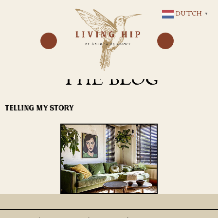
GA
DUTCH
▼
NAAR
DE
INHOUD
THE BLOG
TELLING MY STORY