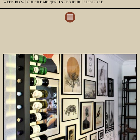
WEEK BLOG |
OUDERE MEISJES |
INTERIEUR |
LIFESTYLE