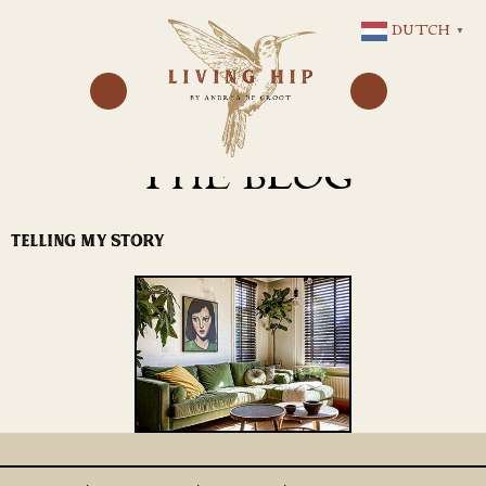
GA
DUTCH
▼
NAAR
DE
INHOUD
THE BLOG
TELLING MY STORY