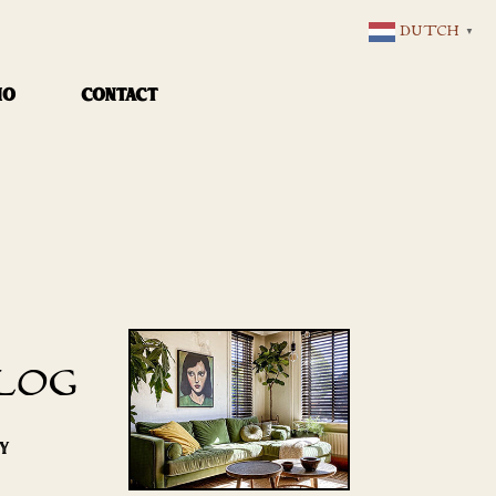
DUTCH
▼
IO
CONTACT
LOG
RY