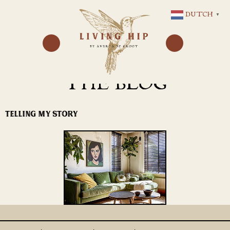
GA
DUTCH
▼
NAAR
DE
INHOUD
THE BLOG
TELLING MY STORY