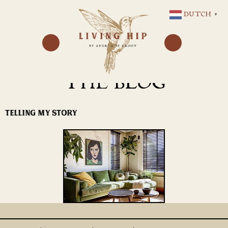
GA
DUTCH
▼
NAAR
DE
INHOUD
THE BLOG
TELLING MY STORY