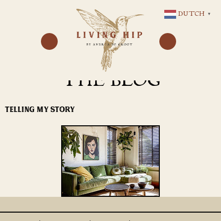
GA
DUTCH
▼
NAAR
DE
INHOUD
THE BLOG
TELLING MY STORY