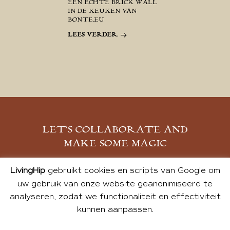
EEN ECHTE BRICK WALL
IN DE KEUKEN VAN
BONTE.EU
LEES VERDER
LET’S COLLABORATE AND
MAKE SOME MAGIC
MELD JE AAN
LivingHip
gebruikt cookies en scripts van Google om
uw gebruik van onze website geanonimiseerd te
analyseren, zodat we functionaliteit en effectiviteit
kunnen aanpassen.