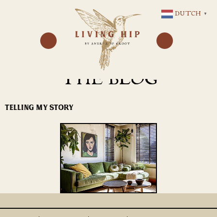
GA
DUTCH
▼
NAAR
DE
INHOUD
THE BLOG
TELLING MY STORY