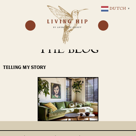
GA
DUTCH
▼
NAAR
DE
INHOUD
THE BLOG
TELLING MY STORY