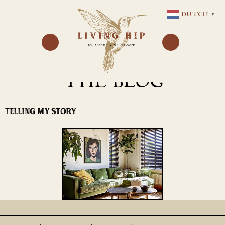
GA
DUTCH
▼
NAAR
DE
INHOUD
THE BLOG
TELLING MY STORY