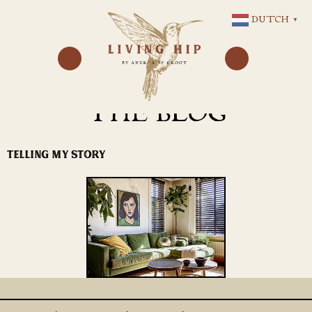
GA
DUTCH
▼
NAAR
DE
INHOUD
THE BLOG
TELLING MY STORY